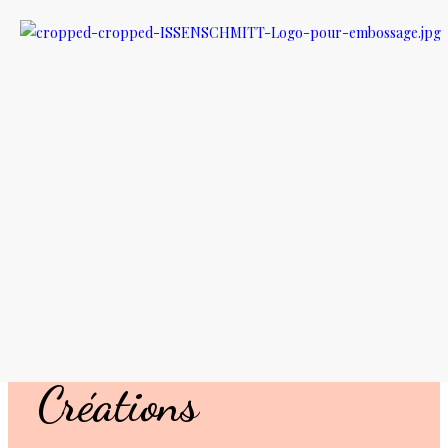
Cuir Végan ou Cuir animal ?
isabelledon
30 octobre 2024
Les Catégories
Cuir recyclé Cuir d'ananas cuir d'Olive cuir de Liège cuir de Pomme cu
traditionnel cuir animal ?…
Continuer la lecture
Isabelle Don
Créations