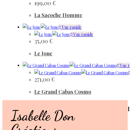
199,00
€
La Sacoche Homme
Vue rapide
Vue rapide
35,00
€
Le Jonc
Vue r
271,00
€
Le Grand Cabas Cosmo
Isabelle Don
Créations