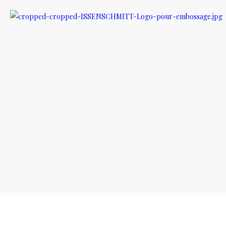
Sélectionné :
Le Foulard rectangle orange
25,00
€
Ajouter au panier