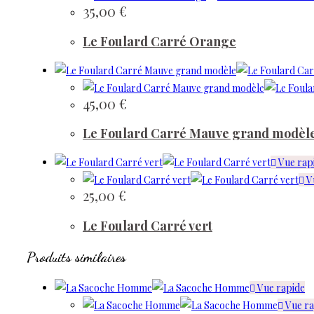
35,00
€
Le Foulard Carré Orange
45,00
€
Le Foulard Carré Mauve grand modèl
Vue rap
V
25,00
€
Le Foulard Carré vert
Produits similaires
Vue rapide
Vue ra