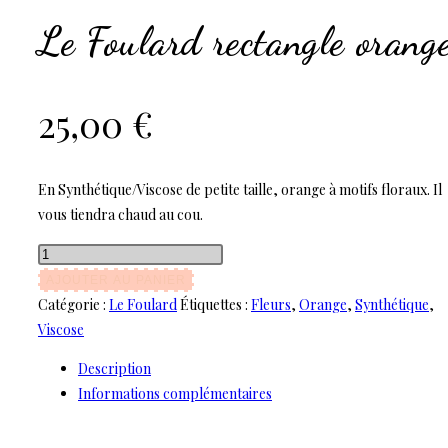
Le Foulard rectangle orang
25,00
€
En Synthétique/Viscose de petite taille, orange à motifs floraux. Il
vous tiendra chaud au cou.
AJOUTER AU PANIER
Catégorie :
Le Foulard
Étiquettes :
Fleurs
,
Orange
,
Synthétique
,
Viscose
Description
Informations complémentaires