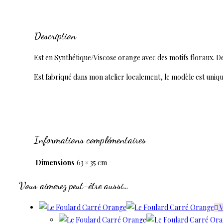
Description
Est en Synthétique/Viscose orange avec des motifs floraux. De p
Est fabriqué dans mon atelier localement, le modèle est uniqu
Informations complémentaires
Dimensions
63 × 35 cm
Vous aimerez peut-être aussi…
V