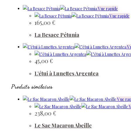
Vue rapide
Vue rapide
165,00
€
La Besace Pétunia
Vu
45,00
€
L’étui à Lunettes Argentea
Produits similaires
Vue rap
V
238,00
€
Le Sac Macaron Abeille