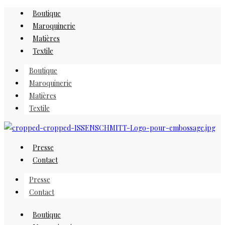
Skip
Boutique
to
Maroquinerie
content
Matières
Textile
Boutique
Maroquinerie
Matières
Textile
Presse
Contact
Presse
Contact
Boutique