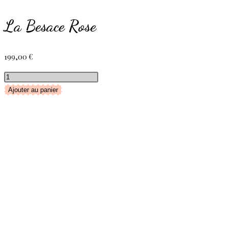
La Besace Rose
199,00
€
quantité
de
Ajouter au panier
La
Besace
Rose