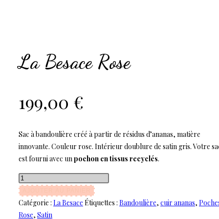
La Besace Rose
199,00
€
Sac à bandoulière créé à partir de résidus d’ananas, matière
innovante. Couleur rose. Intérieur doublure de satin gris. Votre sa
est fourni avec un
pochon en tissus recyclés
.
quantité
de
AJOUTER AU PANIER
La
Catégorie :
La Besace
Étiquettes :
Bandoulière
,
cuir ananas
,
Poche
Besace
Rose
,
Satin