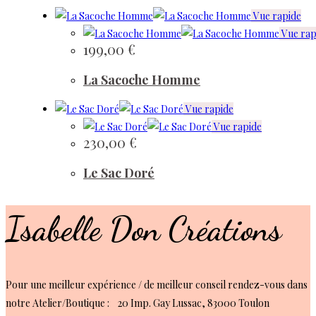
Vue rapide
Vue rap
199,00
€
La Sacoche Homme
Vue rapide
Vue rapide
230,00
€
Le Sac Doré
Isabelle Don Créations
Pour une meilleur expérience / de meilleur conseil rendez-vous dans
notre Atelier/Boutique : 20 Imp. Gay Lussac, 83000 Toulon