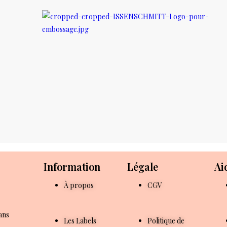
e
Information
Légale
Ai
À propos
CGV
ans
Les Labels
Politique de