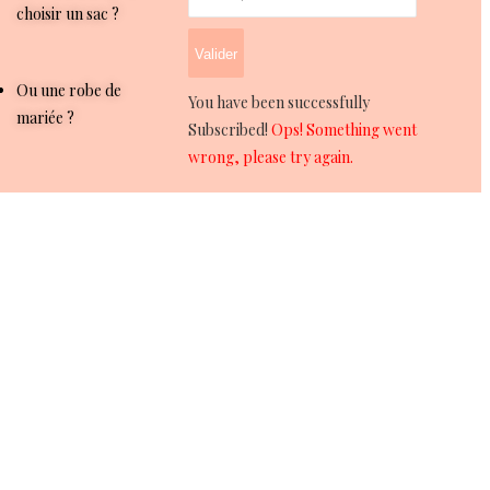
choisir un sac ?
Valider
Ou une robe de
You have been successfully
mariée ?
Subscribed!
Ops! Something went
wrong, please try again.