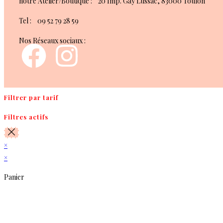
notre Atelier/Boutique : 20 Imp. Gay Lussac, 83000 Toulon
Tel : 09 52 79 28 59
Nos Réseaux sociaux :
Filtrer par tarif
Filtres actifs
×
×
Panier