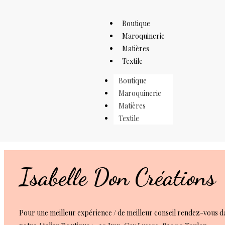
Boutique
Maroquinerie
Matières
Textile
Filtre
Boutique
Vue rapide
Maroquinerie
Vue rapid
Matières
57,00
€
Textile
Pochette Argentea
Isabelle Don Créations
Pour une meilleur expérience / de meilleur conseil rendez-vous d