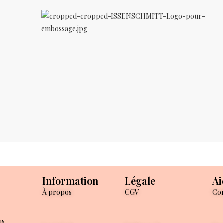
Information
Légale
Ai
À propos
CGV
Con
ns