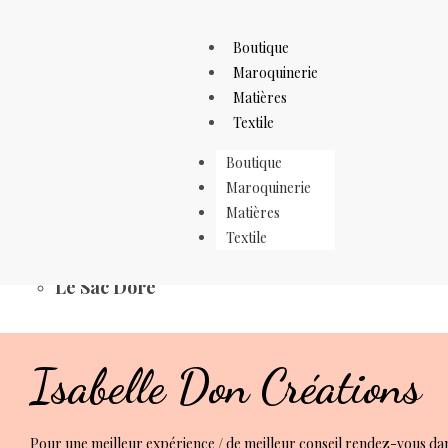
Boutique
Maroquinerie
Matières
Textile
Filtre
Vue
Boutique
rapide
Maroquinerie
Vue
Matières
rapide
Textile
230,00
€
Le Sac Doré
Isabelle Don Créations
Pour une meilleur expérience / de meilleur conseil rendez-vous da