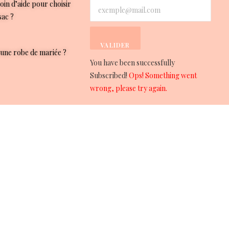
oin d’aide pour choisir
sac ?
VALIDER
une robe de mariée ?
You have been successfully
Subscribed!
Ops! Something went
wrong, please try again.