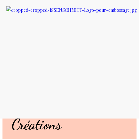
Filtre
Vue rapide
Vue rapide
35,00
€
Le Jonc
Isabelle Don
Créations