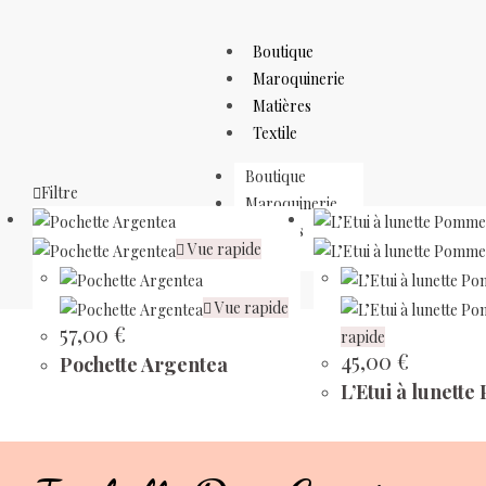
Isabelle Don Créations®
Boutique
Maroquinerie
Matières
Textile
Boutique
Filtre
Maroquinerie
Matières
Vue rapide
Textile
Vue rapide
57,00
€
rapide
45,00
€
Pochette Argentea
L’Etui à lunett