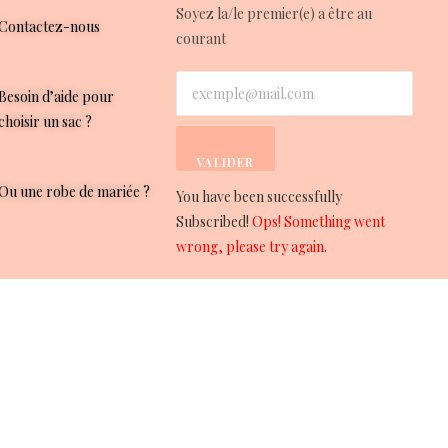
Soyez la/le premier(e) a être au
Contactez-nous
courant
Besoin d’aide pour
choisir un sac ?
VALIDER
Ou une robe de mariée ?
You have been successfully
Subscribed!
Ops! Something went
wrong, please try again.