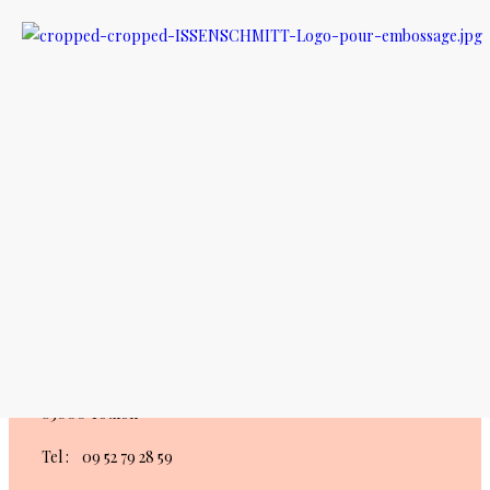
Aucun produit ne correspond à votre sélection.
Isabelle Don
Créations
Pour une meilleur expérience / de meilleur conseil rendez-
vous dans notre Atelier/Boutique : 20 Imp. Gay Lussac,
83000 Toulon
Tel : 09 52 79 28 59