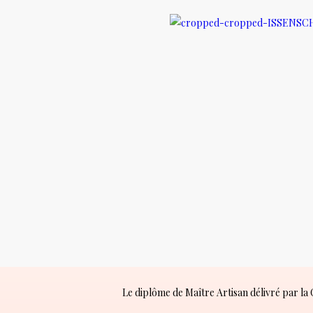
L
Isabelle Don Cré
Le diplôme de Maître Artisan délivré par l