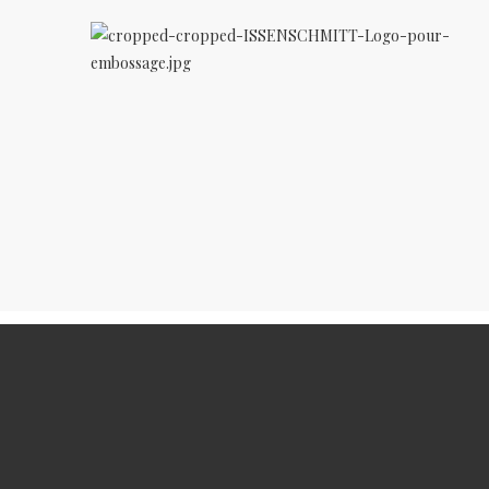
le
uinerie Végétale