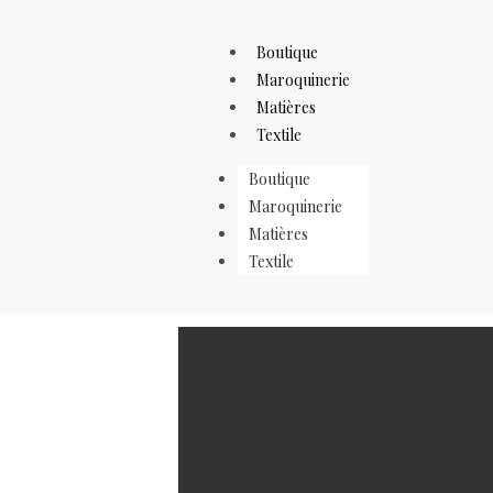
Boutique
Maroquinerie
La Maroquinerie Végéta
Matières
Textile
Boutique
isabelledon
31 octobre 2024
La Maroq
Maroquinerie
Matières
Textile